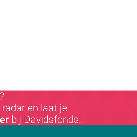
?
radar en laat je
ger
bij Davidsfonds.