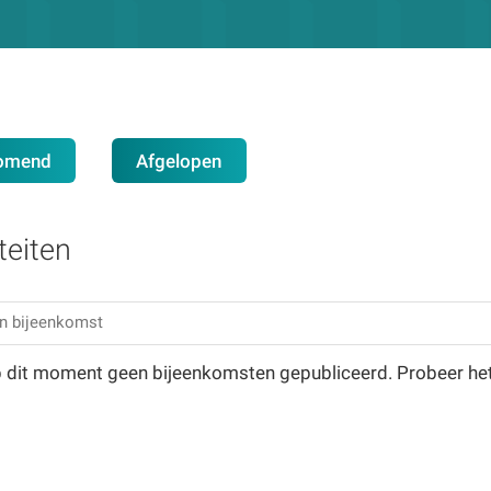
omend
Afgelopen
teiten
op dit moment geen bijeenkomsten gepubliceerd. Probeer he