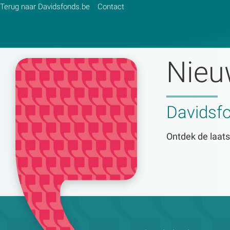
Terug naar Davidsfonds.be
Contact
Nieu
Zoek:
Davidsf
Zoeken
Ontdek de laats