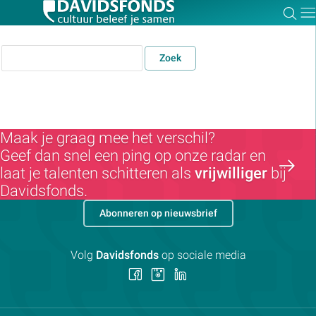
Zoe
Dir
Zoek
Zoek:
Maak je graag mee het verschil?
Geef dan snel een ping op onze radar en
Zoeken
laat je talenten schitteren als
vrijwilliger
bij
Davidsfonds.
Abonneren op nieuwsbrief
Volg
Davidsfonds
op sociale media
Volg
Volg
Volg
ons
ons
ons
op
op
op
Facebook
Instagram
LinkedIn