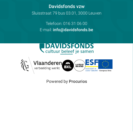
Contactpersoon:
Davidsfonds vzw
Adres:
Sluisstraat 79
bus 03.01, 3000
Leuven
Telefoon:
016 31 06 00
E-mail:
info@davidsfonds.be
Powered by
Procurios